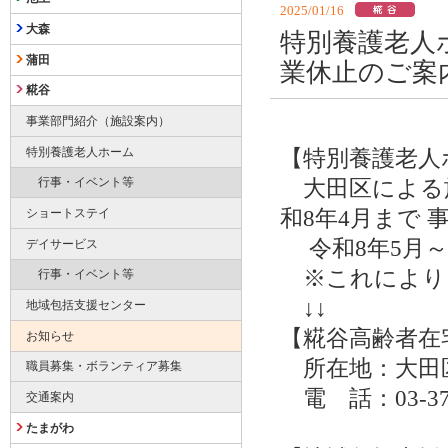
2025/01/16
大森
特別養護老人
蒲田
業休止のご案
糀谷
事業部門紹介（施設案内）
特別養護老人ホーム
【特別養護老
行事・イベント等
大田区による施
和8年4月まで
ショートステイ
令和8年5月
デイサービス
※これにより
行事・イベント等
↓↓
地域包括支援センター
【糀谷高齢者
お知らせ
所在地：大田区蒲
職員募集・ボランティア募集
電 話：03-37
交通案内
たまがわ