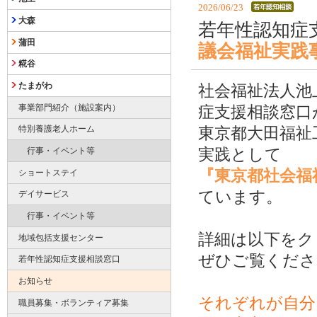
2026/06/23
大森
若年性認知症
蒲田
議会福祉実践
糀谷
たまがわ
社会福祉法人池
事業部門紹介（施設案内）
症支援相談窓口
特別養護老人ホーム
東京都大田福祉
実践として
行事・イベント等
『東京都社会福
ショートステイ
ています。
デイサービス
行事・イベント等
詳細は以下をク
地域包括支援センター
ぜひご覧くださ
若年性認知症支援相談窓口
お知らせ
それぞれが自分
職員募集・ボランティア募集