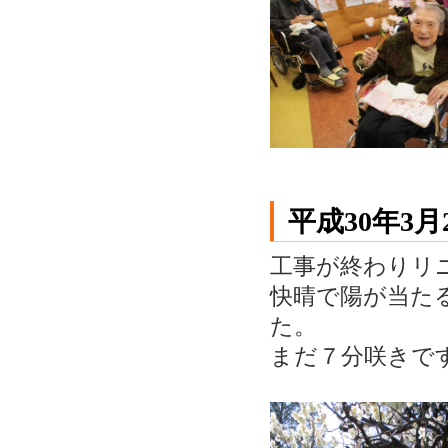
平成30年3
工事が終わりリ
快晴で陽が当た
た。
まだ７分咲きで