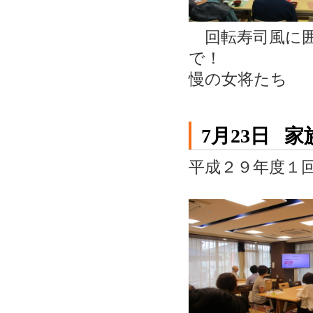
回転寿司風に
で
慢の女将たち
7月23日
家
平成２９年度１