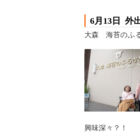
6月13日 外
大森 海苔のふ
興味深々？！