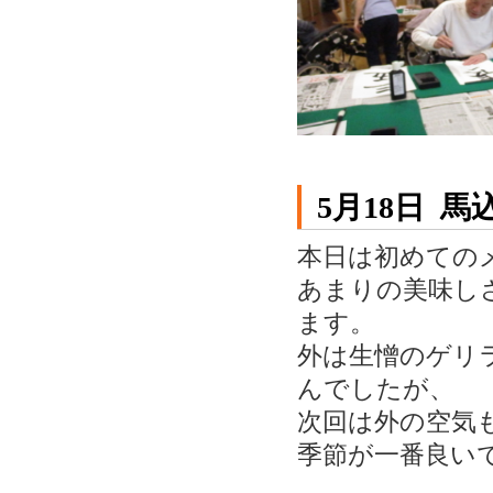
5月18日 
本日は初めての
あまりの美味し
ます。
外は生憎のゲリ
んでしたが、
次回は外の空気
季節が一番良い