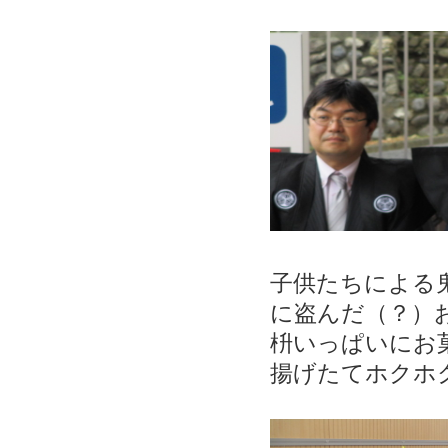
子供たちによる
に盗んだ（？）
枡いっぱいにお
揚げたてホクホ