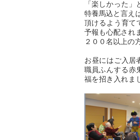
「楽しかった」
特養馬込と言え
頂けるよう育て
予報も心配され
２００名以上の
お昼にはご入居
職員ふんする
赤
福を招き入れま