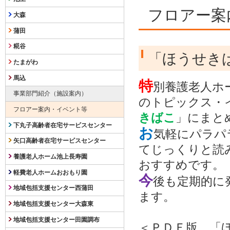
フロアー案
大森
蒲田
糀谷
「ほうせき
たまがわ
馬込
特
別養護老人ホ
事業部門紹介（施設案内）
のトピックス・
フロアー案内・イベント等
きばこ
」にまと
下丸子高齢者在宅サービスセンター
お
気軽にパラパ
矢口高齢者在宅サービスセンター
てじっくりと読
養護老人ホーム池上長寿園
おすすめです。
軽費老人ホームおおもり園
今
後も定期的に
地域包括支援センター西蒲田
ます。
地域包括支援センター大森東
地域包括支援センター田園調布
＜ＰＤＦ版 「