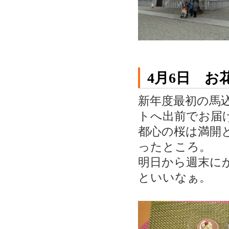
4月6日 お
新年度最初の馬
トへ出前でお届
都心の桜は満開
ったところ。
明日から週末に
といいなぁ。