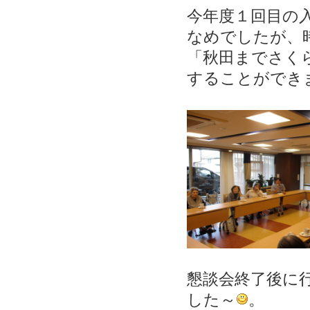
今年度１回目の
なめでしたが、
「秋田までさく
することができ
懇談会終了後に
した～
。