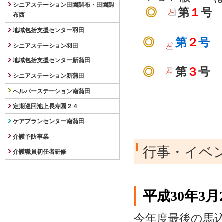
シニアステーション田園調布・田園調
◎
第
１
号
布西
地域包括支援センター羽田
◎
第
２
号 
シニアステーション羽田
地域包括支援センター新蒲田
◎
第
３
号 
シニアステーション新蒲田
ヘルパーステーション南蒲田
定期巡回池上長寿園２４
ケアプランセンター南蒲田
介護予防事業
行事・イベ
介護職員初任者研修
平成30年3
今年度最後の馬