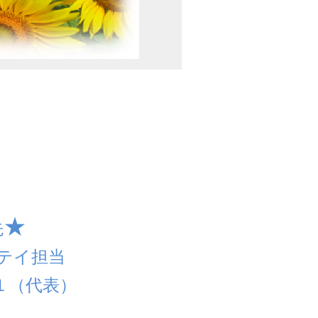
★
先
ステイ担当
（代表）