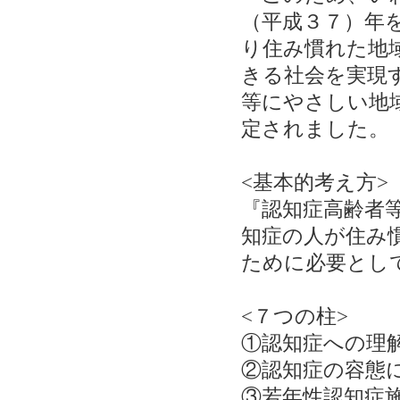
（平成３７）年
り住み慣れた地
きる社会を実現
等にやさしい地
定されました。
<基本的考え方>
『認知症高齢者
知症の人が住み
ために必要とし
<７つの柱>
①認知症への理
②認知症の容態
③若年性認知症