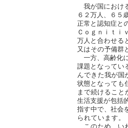
我が国における
６２万人、６５
正常と認知症と
Ｃｏｇｎｉｔｉ
万人と合わせる
又はその予備群
一方、高齢化に
課題となってい
んできた我が国
状態となっても
まで続けること
生活支援が包括
指す中で、社会
られています。
このため、いわ