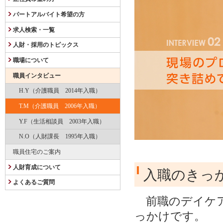
パートアルバイト希望の方
求人検索・一覧
人財・採用のトピックス
職場について
職員インタビュー
H.Y（介護職員 2014年入職）
T.M（介護職員 2006年入職）
Y.F（生活相談員 2003年入職）
N.O（人財課長 1995年入職）
職員住宅のご案内
人財育成について
入職のきっ
よくあるご質問
前職のデイケア
っかけです。