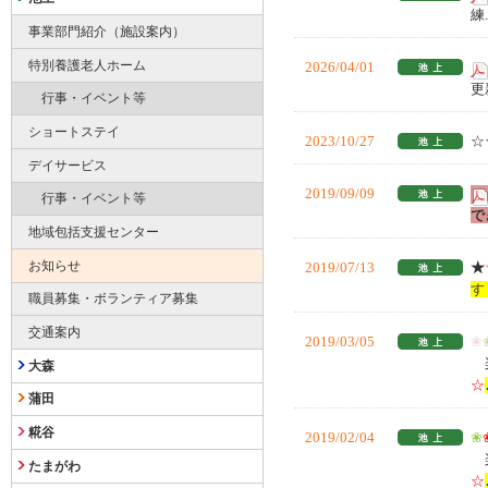
練.
事業部門紹介（施設案内）
特別養護老人ホーム
2026/04/01
更
行事・イベント等
ショートステイ
2023/10/27
☆
デイサービス
2019/09/09
行事・イベント等
で
地域包括支援センター
お知らせ
2019/07/13
★
す
職員募集・ボランティア募集
交通案内
2019/03/05
❀
楽
大森
☆
蒲田
糀谷
2019/02/04
❀
楽
たまがわ
☆